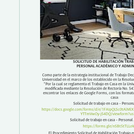
SOLICITUD DE HABILITACIÓN TRAB
PERSONAL ACADÉMICO Y ADMIN
Como parte de la estrategia institucional de Trabajo De
Universidad en el marco de los establecido en la Resolu
“Por la cual se reglamenta el Trabajo en Casa en la Un
modificada mediante la Resolución de Rectoría No. 54
encontrar los enlaces de Google Forms, con los formatos
casa:
Solicitud de trabajo en casa – Perso
https://docs.google.com/forms/d/e/1FAIpQLSc0tAlM
YTTmVwOy-j54DQ/viewform?usp
Solicitud de trabajo en casa – Personal
https://forms.gle/nSBt5tTLLo
El Procedimiento Solicitud de Habilitación Trabajo 